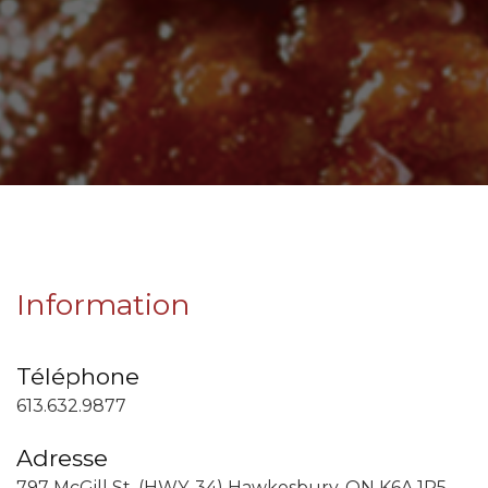
Information
Téléphone
613.632.9877
Adresse
797 McGill St. (HWY. 34) Hawkesbury, ON K6A 1R5